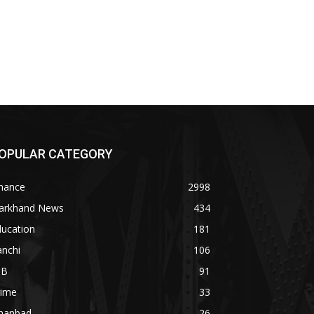
OPULAR CATEGORY
inance
2998
harkhand News
434
ducation
181
anchi
106
OB
91
rime
33
hanbad
26