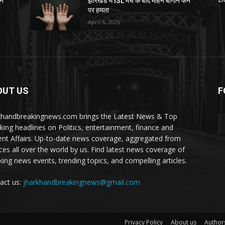
ैन
झारखंड में ISL मैच के बाद मोहन बागान फैन
पर हमला
April 6, 2026
OUT US
F
khandbreakingnews.com brings the Latest News & Top
king headlines on Politics, entertainment, finance and
ent Affairs. Up-to-date news coverage, aggregated from
ces all over the world by us. Find latest news coverage of
king news events, trending topics, and compelling articles.
act us:
jharkhandbreakingnews@gmail.com
Privacy Policy
About us
Author