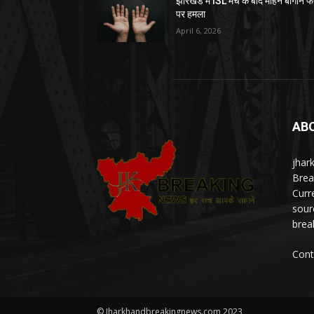
झारखंड में ISL मैच के बाद मोहन बागान फ
पर हमला
April 6, 2026
AB
jhar
Brea
Curr
sour
brea
Cont
© Jharkhandbreakingnews.com 2023