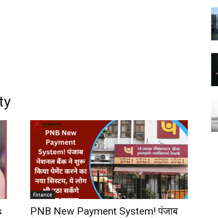
ty
Finance
s
PNB New Payment System! पंजाब