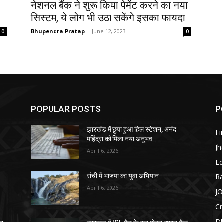
नेशनल बैंक ने शुरू किया पेमेंट करने का नया
सिस्टम, ये लोग भी उठा सकेंगे इसका फायदा
Bhupendra Pratap
-
June 12, 2023
0
0
POPULAR POSTS
P
झारखंड में छुपा हुआ हिल स्टेशन, अनंद
F
महिंद्रा को मिला नया अनुभव
J
April 6, 2026
E
R
रांची में भाजपा का युवा अभियान
April 6, 2026
J
C
D