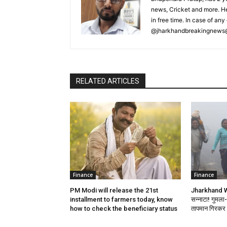
news, Cricket and more. He
in free time. In case of a
@jharkhandbreakingnews
RELATED ARTICLES
Finance
Finance
PM Modi will release the 21st
Jharkhand We
installment to farmers today, know
सन्नाटा! गुमला-खू
how to check the beneficiary status
तापमान गिरकर