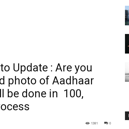
o Update : Are you
ad photo of Aadhaar
 be done in ₹ 100,
rocess
1381
0