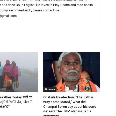
 has done BA in English. He loves to Play Sports and read books
ny complain or feedback, please contact me
@gmail.com
Finance
ather Today: सर्दी का
Ghatsila by-election: “The path is
ंटी में रिकॉर्ड ठंड, नवंबर में
very complicated,” what did
 6.6°C”
Champai Soren say about his son’s
defeat? The JMM also issued a
statement.