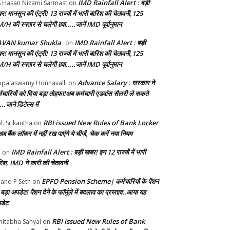
IMD Rainfall Alert : बड़ी
S Hasan Nizami Sarmast
on
! मानसून की एंट्री! 13 राज्यों में भारी बारिश की चेतावनी,125
/H की रफ्तार से चलेगी हवा…..जानें IMD पूर्वानुमान
AVAN kumar Shukla
IMD Rainfall Alert : बड़ी
on
! मानसून की एंट्री! 13 राज्यों में भारी बारिश की चेतावनी,125
/H की रफ्तार से चलेगी हवा…..जानें IMD पूर्वानुमान
Advance Salary : सरकार ने
palaswamy Honnavalli
on
्मचार‍ियों को दिया बड़ा तोहफा!अब कर्मचारी एडवांस सैलरी ले सकते
..जाने डिटेल्स में
RBI issued New Rules of Bank Locker
l. Srikantha
on
ब बैंक लॉकर में नहीं रख पाएंगे ये चीजें, चेक करें नया नियम
IMD Rainfall Alert : बड़ी खबर! इन 12 राज्यों में भारी
b
on
रिश, IMD ने जारी की चेतावनी
EPFO Pension Scheme| कर्मचारियों के पेंशन
and P Seth
on
बड़ा अपडेट! पेंशन देने के फॉर्मूले में बदलाव का प्रस्ताव..आया यह
डेट
RBI issued New Rules of Bank
itabha Sanyal
on