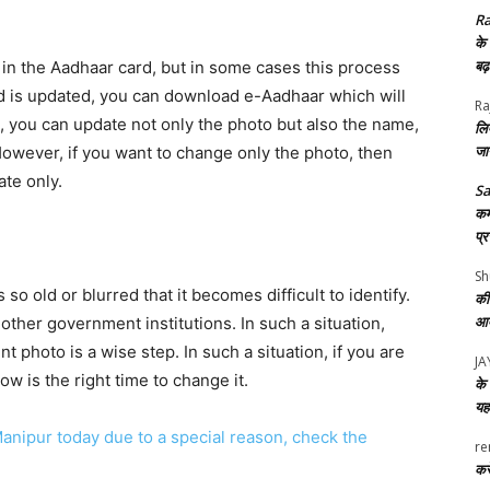
Ra
के
बढ
 in the Aadhaar card, but in some cases this process
d is updated, you can download e-Aadhaar which will
Ra
, you can update not only the photo but also the name,
लि
जा
However, if you want to change only the photo, then
te only.
S
कर्
प्
Sh
o old or blurred that it becomes difficult to identify.
की
आए
 other government institutions. In such a situation,
 photo is a wise step. In such a situation, if you are
J
w is the right time to change it.
के 
यह
Manipur today due to a special reason, check the
re
करे