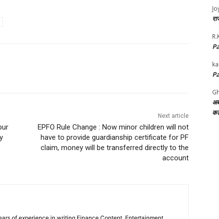
Jo
राज
R.
Pa
ka
Pa
Gh
अब
कट
Next article
pur
EPFO Rule Change : Now minor children will not
y
have to provide guardianship certificate for PF
claim, money will be transferred directly to the
account
ars of experience in writing Finance Content, Entertainment