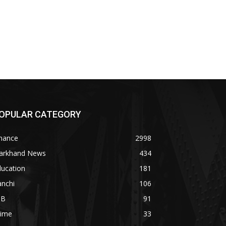
OPULAR CATEGORY
inance
2998
harkhand News
434
ducation
181
anchi
106
OB
91
rime
33