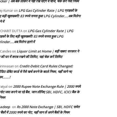
ker | अब बैंक लॉकर में नहीं रख पाएंगे ये चीजें, चेक करें नया नियम
LPG Gas Cylinder Rate | LPG ग्राहकों के
ay Kumar
on
ए बड़ी खुशखबरी! 83 रुपये सस्ता हुआ LPG Cylinder….अब मिलेगा
े में
LPG Gas Cylinder Rate | LPG
UCHARIT DUTTA
on
राहकों के लिए बड़ी खुशखबरी! 83 रुपये सस्ता हुआ LPG
linder….अब मिलेगा इतने में
Liquor Limit at Home | बड़ी खबर! सरकार ने
 Candes
on
 की घर में शराब रखने की लिमिट, यहां चेक करें लिमिट
Credit-Debit Card Rules Changed:
Srinivasan
on
ेडिट-डेबिट कार्ड से पैसे खर्च करने के बदले नियम, यहाँ जाने नए
यम…….!
2000 Rupee Note Exchange Rule | 2000 रुपये
Patyal
on
 नोट जमा करने जा रहे बैंक, जान ​लीजिए SBI, HDFC, ICICI बैंक के
 नियम
radeep
Rs 2000 Note Exchange | SBI, HDFC समेत
on
बैंकों में 2000 रुपये का नोट, यहाँ जान लें अपने बैंकों के नियम