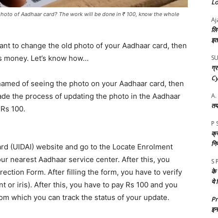
Loc
hoto of Aadhaar card? The work will be done in ₹ 100, know the whole
Aj
लि
इतन
ant to change the old photo of your Aadhaar card, then
ess money. Let’s know how…
S
ग्
Cy
shamed of seeing the photo on your Aadhaar card, then
ade the process of updating the photo in the Aadhaar
A.
तय
 Rs 100.
P 
क्र
नि
Card (UIDAI) website and go to the Locate Enrolment
ur nearest Aadhaar service center. After this, you
S 
के
rection Form. After filling the form, you have to verify
ये
nt or iris). After this, you have to pay Rs 100 and you
om which you can track the status of your update.
P
इन 