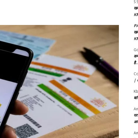
S 
खबर
KM
P
खबर
KM
Go
कर
है…
Co
| अ
K
बा
An
पर 
अप
Am