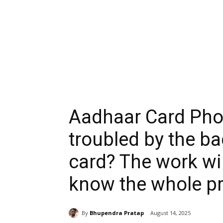
Aadhaar Card Phot
troubled by the b
card? The work will
know the whole p
By
Bhupendra Pratap
August 14, 2025