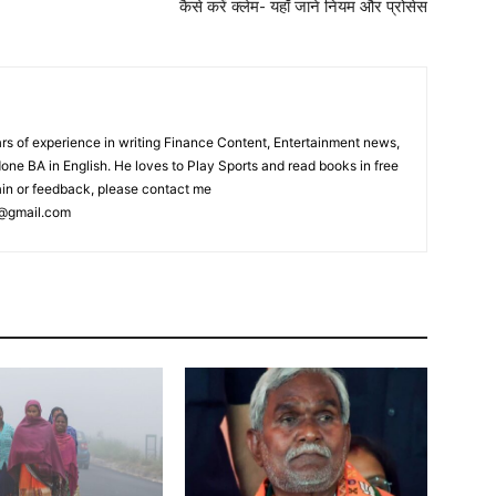
कैसे करें क्‍लेम- यहाँ जाने नियम और प्रोसेस
s of experience in writing Finance Content, Entertainment news,
one BA in English. He loves to Play Sports and read books in free
ain or feedback, please contact me
@gmail.com