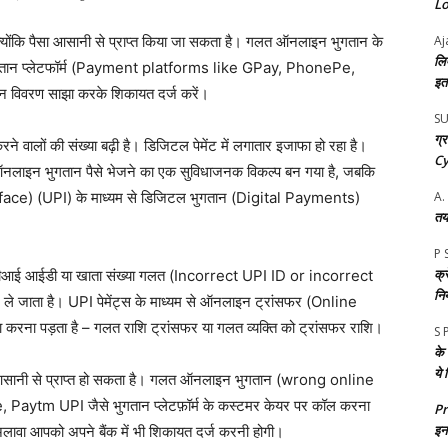
Loc
ै क्योंकि पैसा आसानी से प्राप्त किया जा सकता है। गलत ऑनलाइन भुगतान के
Aj
लि
से भुगतान प्लेटफॉर्म (Payment platforms like GPay, PhonePe,
इतन
 विवरण साझा करके शिकायत दर्ज करें।
S
ग्
रने वालों की संख्या बढ़ी है। डिजिटल पेमेंट में लगातार इजाफा हो रहा है।
Cy
जाय ऑनलाइन भुगतान पैसे भेजने का एक सुविधाजनक विकल्प बन गया है, जबकि
face) (UPI) के माध्यम से डिजिटल भुगतान (Digital Payments)
A.
तय
P 
क्र
लत यूपीआई आईडी या खाता संख्या गलत (Incorrect UPI ID or incorrect
नि
जाता है। UPI पेमेंट्स के माध्यम से ऑनलाइन ट्रांसफर (Online
ना पड़ता है – गलत राशि ट्रांसफर या गलत व्यक्ति को ट्रांसफर राशि।
S 
के
ये
ि धन आसानी से प्राप्त हो सकता है। गलत ऑनलाइन भुगतान (wrong online
aytm UPI जैसे भुगतान प्लेटफ़ॉर्म के कस्टमर केयर पर कॉल करना
P
इन 
लावा आपको अपने बैंक में भी शिकायत दर्ज करनी होगी।