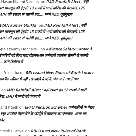
IMD Rainfall Alert : बड़ी
S Hasan Nizami Sarmast
on
! मानसून की एंट्री! 13 राज्यों में भारी बारिश की चेतावनी,125
/H की रफ्तार से चलेगी हवा…..जानें IMD पूर्वानुमान
AVAN kumar Shukla
IMD Rainfall Alert : बड़ी
on
! मानसून की एंट्री! 13 राज्यों में भारी बारिश की चेतावनी,125
/H की रफ्तार से चलेगी हवा…..जानें IMD पूर्वानुमान
Advance Salary : सरकार ने
palaswamy Honnavalli
on
्मचार‍ियों को दिया बड़ा तोहफा!अब कर्मचारी एडवांस सैलरी ले सकते
..जाने डिटेल्स में
RBI issued New Rules of Bank Locker
l. Srikantha
on
ब बैंक लॉकर में नहीं रख पाएंगे ये चीजें, चेक करें नया नियम
IMD Rainfall Alert : बड़ी खबर! इन 12 राज्यों में भारी
b
on
रिश, IMD ने जारी की चेतावनी
EPFO Pension Scheme| कर्मचारियों के पेंशन
and P Seth
on
बड़ा अपडेट! पेंशन देने के फॉर्मूले में बदलाव का प्रस्ताव..आया यह
डेट
RBI issued New Rules of Bank
itabha Sanyal
on