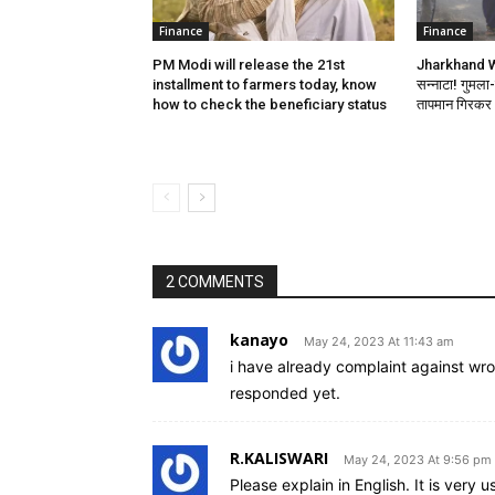
Finance
Finance
PM Modi will release the 21st
Jharkhand We
installment to farmers today, know
सन्नाटा! गुमला-खू
how to check the beneficiary status
तापमान गिरकर
2 COMMENTS
kanayo
May 24, 2023 At 11:43 am
i have already complaint against w
responded yet.
R.KALISWARI
May 24, 2023 At 9:56 pm
Please explain in English. It is very u