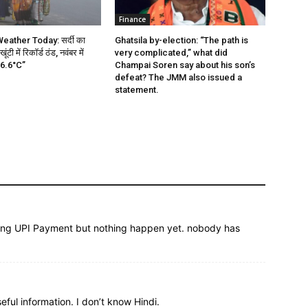
Finance
ather Today: सर्दी का
Ghatsila by-election: “The path is
ंटी में रिकॉर्ड ठंड, नवंबर में
very complicated,” what did
 6.6°C”
Champai Soren say about his son’s
defeat? The JMM also issued a
statement.
rong UPI Payment but nothing happen yet. nobody has
seful information. I don’t know Hindi.