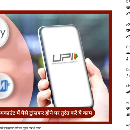
S 
खबर
KM
P
खबर
KM
Go
कर
है…
Co
| अ
K
बा
An
पर 
अप
Am
ांसफर होने पर तुरंत करें ये काम