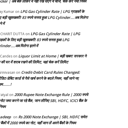
ker | अब बैंक लॉकर में नहीं रख पाएंगे ये चीजें, चेक करें नया नियम
LPG Gas Cylinder Rate | LPG ग्राहकों के
ay Kumar
on
ए बड़ी खुशखबरी! 83 रुपये सस्ता हुआ LPG Cylinder….अब मिलेगा
े में
LPG Gas Cylinder Rate | LPG
UCHARIT DUTTA
on
राहकों के लिए बड़ी खुशखबरी! 83 रुपये सस्ता हुआ LPG
linder….अब मिलेगा इतने में
Liquor Limit at Home | बड़ी खबर! सरकार ने
 Candes
on
 की घर में शराब रखने की लिमिट, यहां चेक करें लिमिट
Credit-Debit Card Rules Changed:
Srinivasan
on
ेडिट-डेबिट कार्ड से पैसे खर्च करने के बदले नियम, यहाँ जाने नए
यम…….!
2000 Rupee Note Exchange Rule | 2000 रुपये
Patyal
on
 नोट जमा करने जा रहे बैंक, जान ​लीजिए SBI, HDFC, ICICI बैंक के
 नियम
radeep
Rs 2000 Note Exchange | SBI, HDFC समेत
on
बैंकों में 2000 रुपये का नोट, यहाँ जान लें अपने बैंकों के नियम